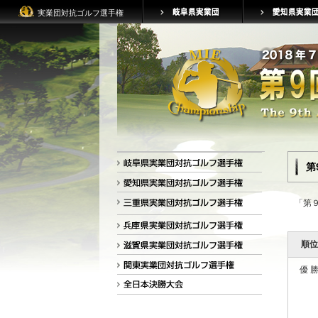
実業団対抗ゴルフ選手権
第
「第
順位
優 