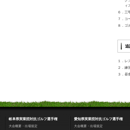
ク
ィ
６．三
７．コ
８．ゴ
追
１．レ
２．練
３．昼
岐阜県実業団対抗ゴルフ選手権
愛知県実業団対抗ゴルフ選手権
大会概要・出場規定
大会概要・出場規定