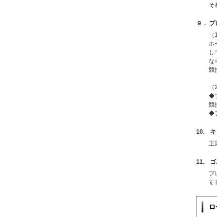
そ
９． 
（
ホ
し
な
競
（
◆
競
◆
10. 
正
11. 
プ
す
ロ