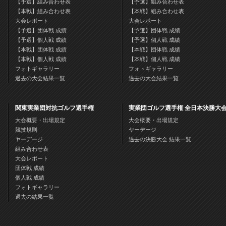
【予選】組み合わせ表
【予選】組み合わせ表
【本戦】組み合わせ表
【本戦】組み合わせ表
大会レポート
大会レポート
【予選】団体戦 成績
【予選】団体戦 成績
【予選】個人戦 成績
【予選】個人戦 成績
【本戦】団体戦 成績
【本戦】団体戦 成績
【本戦】個人戦 成績
【本戦】個人戦 成績
フォトギャラリー
フォトギャラリー
過去の大会結果一覧
過去の大会結果一覧
関東実業団対抗ゴルフ選手権
実業団ゴルフ選手権 全日本決勝大
大会概要・出場規定
大会概要・出場規定
競技規則
ヤーデージ
ヤーデージ
過去の決勝大会 結果一覧
組み合わせ表
大会レポート
団体戦 成績
個人戦 成績
フォトギャラリー
過去の結果一覧