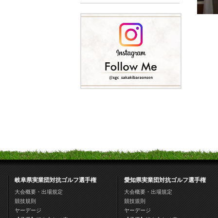
岐阜県実業団対抗ゴルフ選手権
愛知県実業団対抗ゴルフ選手権
大会概要・出場規定
大会概要・出場規定
競技規則
競技規則
ヤーデージ
ヤーデージ