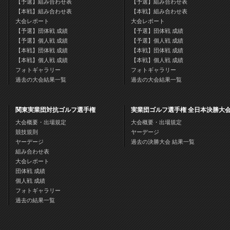
【予選】組み合わせ表
【予選】組み合わせ表
【本戦】組み合わせ表
【本戦】組み合わせ表
大会レポート
大会レポート
【予選】団体戦 成績
【予選】団体戦 成績
【予選】個人戦 成績
【予選】個人戦 成績
【本戦】団体戦 成績
【本戦】団体戦 成績
【本戦】個人戦 成績
【本戦】個人戦 成績
フォトギャラリー
フォトギャラリー
過去の大会結果一覧
過去の大会結果一覧
関東実業団対抗ゴルフ選手権
実業団ゴルフ選手権 全日本決勝大
大会概要・出場規定
大会概要・出場規定
競技規則
ヤーデージ
ヤーデージ
過去の決勝大会 結果一覧
組み合わせ表
大会レポート
団体戦 成績
個人戦 成績
フォトギャラリー
過去の結果一覧