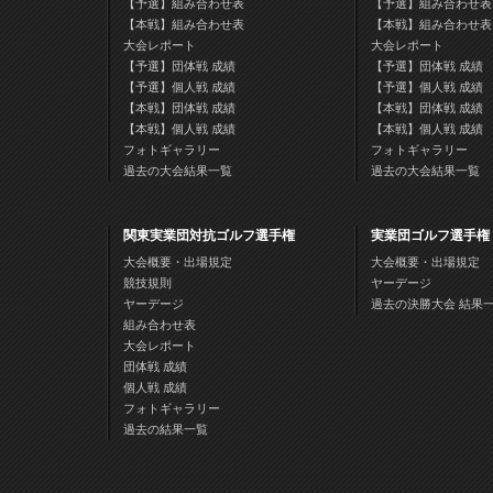
【予選】組み合わせ表
【予選】組み合わせ表
【本戦】組み合わせ表
【本戦】組み合わせ表
大会レポート
大会レポート
【予選】団体戦 成績
【予選】団体戦 成績
【予選】個人戦 成績
【予選】個人戦 成績
【本戦】団体戦 成績
【本戦】団体戦 成績
【本戦】個人戦 成績
【本戦】個人戦 成績
フォトギャラリー
フォトギャラリー
過去の大会結果一覧
過去の大会結果一覧
関東実業団対抗ゴルフ選手権
実業団ゴルフ選手権
大会概要・出場規定
大会概要・出場規定
競技規則
ヤーデージ
ヤーデージ
過去の決勝大会 結果
組み合わせ表
大会レポート
団体戦 成績
個人戦 成績
フォトギャラリー
過去の結果一覧