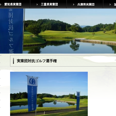
実業団対抗ゴルフ選手権