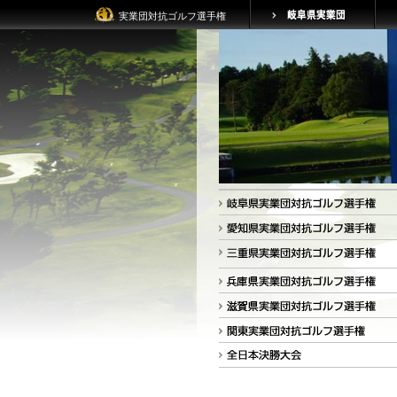
実業団対抗ゴルフ選手権