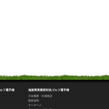
ルフ選手権
滋賀県実業団対抗ゴルフ選手権
大会概要・出場規定
競技規則
ヤーデージ