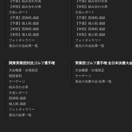
【予選】組み合わせ表
【予選】組み合わせ表
【本戦】組み合わせ表
【本戦】組み合わせ表
大会レポート
大会レポート
【予選】団体戦 成績
【予選】団体戦 成績
【予選】個人戦 成績
【予選】個人戦 成績
【本戦】団体戦 成績
【本戦】団体戦 成績
【本戦】個人戦 成績
【本戦】個人戦 成績
フォトギャラリー
フォトギャラリー
過去の大会結果一覧
過去の大会結果一覧
関東実業団対抗ゴルフ選手権
実業団ゴルフ選手権 全日本決勝大
大会概要・出場規定
大会概要・出場規定
競技規則
ヤーデージ
ヤーデージ
過去の決勝大会 結果一覧
組み合わせ表
大会レポート
団体戦 成績
個人戦 成績
フォトギャラリー
過去の結果一覧