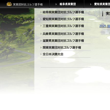
実業団対抗ゴルフ選手権
実
2025 