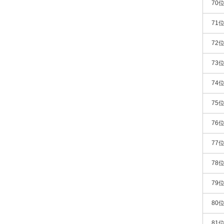
70
71
72
73
74
75
76
77
78
79
80
81