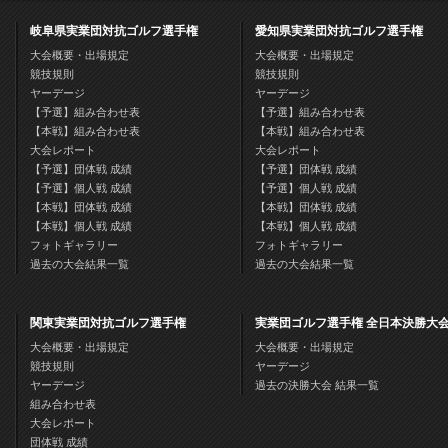
岐阜県実業団対抗ゴルフ選手権
愛知県実業団対抗ゴルフ選手権
大会概要・出場規定
大会概要・出場規定
競技規則
競技規則
ヤーデージ
ヤーデージ
【予選】組み合わせ表
【予選】組み合わせ表
【本戦】組み合わせ表
【本戦】組み合わせ表
大会レポート
大会レポート
【予選】団体戦 成績
【予選】団体戦 成績
【予選】個人戦 成績
【予選】個人戦 成績
【本戦】団体戦 成績
【本戦】団体戦 成績
【本戦】個人戦 成績
【本戦】個人戦 成績
フォトギャラリー
フォトギャラリー
過去の大会結果一覧
過去の大会結果一覧
関東実業団対抗ゴルフ選手権
実業団ゴルフ選手権 全日本決勝大
大会概要・出場規定
大会概要・出場規定
競技規則
ヤーデージ
ヤーデージ
過去の決勝大会 結果一覧
組み合わせ表
大会レポート
団体戦 成績