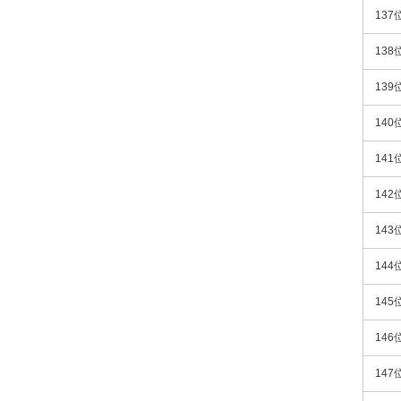
137
138
139
140
141
142
143
144
145
146
147