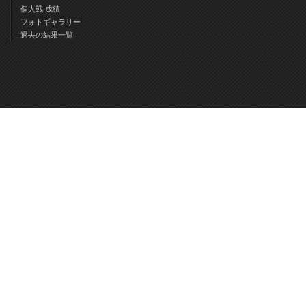
個人戦 成績
フォトギャラリー
過去の結果一覧