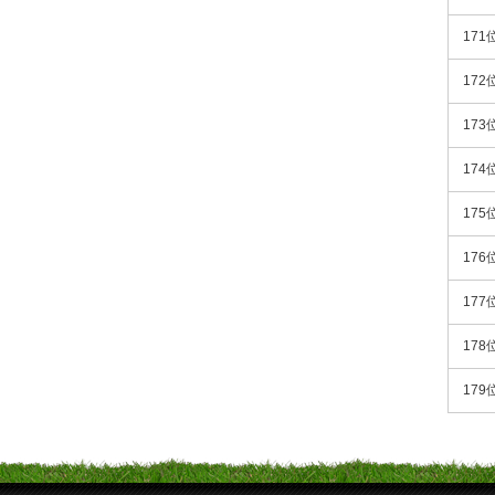
171
172
173
174
175
176
177
178
179