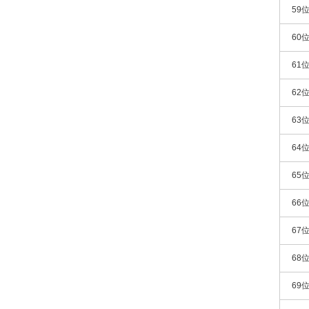
59
60
61
62
63
64
65
66
67
68
69