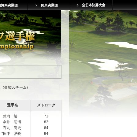
(参加50チーム)
選手名
ストローク
武内 勝
71
今井 昭博
83
石丸 尚史
84
*田中 浩樹
94