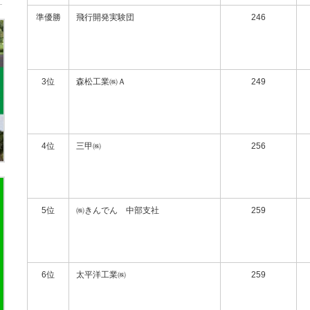
準優勝
飛行開発実験団
246
3位
森松工業㈱Ａ
249
4位
三甲㈱
256
5位
㈱きんでん 中部支社
259
6位
太平洋工業㈱
259