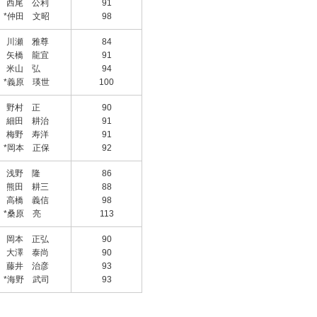
西尾 公利
91
*仲田 文昭
98
川瀬 雅尊
84
矢橋 龍宜
91
米山 弘
94
*義原 瑛世
100
野村 正
90
細田 耕治
91
梅野 寿洋
91
*岡本 正保
92
浅野 隆
86
熊田 耕三
88
高橋 義信
98
*桑原 亮
113
岡本 正弘
90
大澤 泰尚
90
藤井 治彦
93
*海野 武司
93