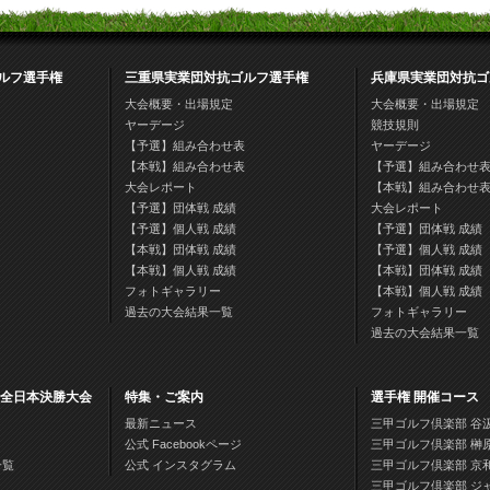
ルフ選手権
三重県実業団対抗ゴルフ選手権
兵庫県実業団対抗ゴ
大会概要・出場規定
大会概要・出場規定
ヤーデージ
競技規則
【予選】組み合わせ表
ヤーデージ
【本戦】組み合わせ表
【予選】組み合わせ
大会レポート
【本戦】組み合わせ
【予選】団体戦 成績
大会レポート
【予選】個人戦 成績
【予選】団体戦 成績
【本戦】団体戦 成績
【予選】個人戦 成績
【本戦】個人戦 成績
【本戦】団体戦 成績
フォトギャラリー
【本戦】個人戦 成績
過去の大会結果一覧
フォトギャラリー
過去の大会結果一覧
 全日本決勝大会
特集・ご案内
選手権 開催コース
最新ニュース
三甲ゴルフ倶楽部 谷
公式 Facebookページ
三甲ゴルフ倶楽部 榊
一覧
公式 インスタグラム
三甲ゴルフ倶楽部 京
三甲ゴルフ倶楽部 ジ