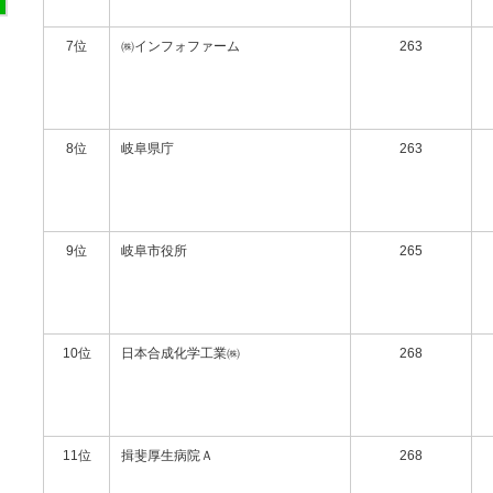
7位
㈱インフォファーム
263
8位
岐阜県庁
263
9位
岐阜市役所
265
10位
日本合成化学工業㈱
268
11位
揖斐厚生病院Ａ
268