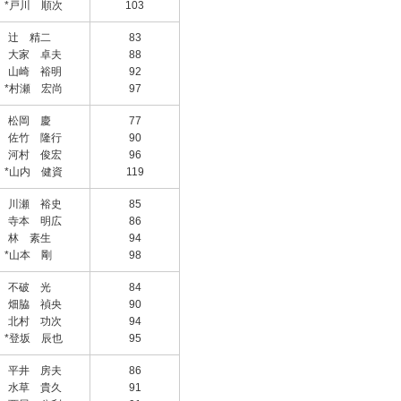
*戸川 順次
103
辻 精二
83
大家 卓夫
88
山崎 裕明
92
*村瀬 宏尚
97
松岡 慶
77
佐竹 隆行
90
河村 俊宏
96
*山内 健資
119
川瀬 裕史
85
寺本 明広
86
林 素生
94
*山本 剛
98
不破 光
84
畑脇 禎央
90
北村 功次
94
*登坂 辰也
95
平井 房夫
86
水草 貴久
91