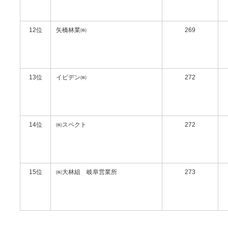
12位
矢橋林業㈱
269
13位
イビデン㈱
272
14位
㈱スペクト
272
15位
㈱大林組 岐阜営業所
273