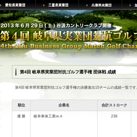
第4回 岐阜県実業団対抗ゴルフ選手権 団体戦 成績
第4回 岐阜県実業団対抗ゴルフ選手権の決勝進出15チームの成績一覧です。
順位
企業名
合計ストローク
優 勝
岐阜車体工業㈱Ａ
238