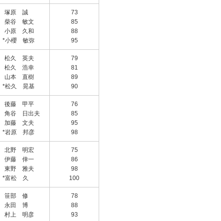
塚原 誠
73
柴谷 敏文
85
小原 久和
88
*小櫻 敏弥
95
松久 英夫
79
松久 浩幸
81
山本 直樹
89
*松久 晃基
90
後藤 甲平
76
角谷 日出夫
85
加藤 文夫
95
*岩原 邦彦
98
北野 明宏
75
伊藤 倖一
86
東野 雅夫
98
*富松 久
100
笹部 修
78
永田 博
88
村上 明彦
93