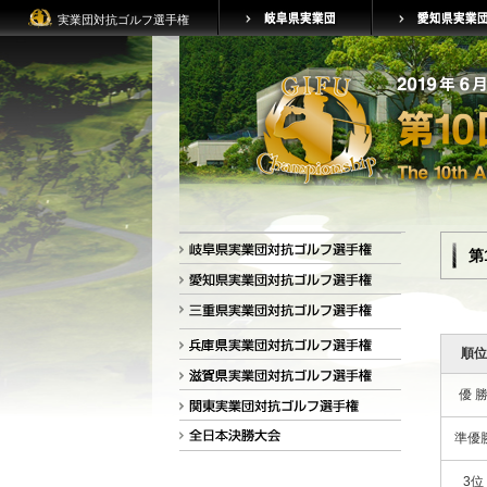
実業団対抗ゴルフ選手権
第
順位
優 
準優
3位