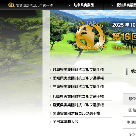
実業団対抗ゴルフ選手権
第
順位
優 
準優
3位