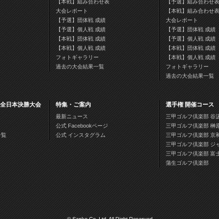
【本戦】組み合わせ表
【予選】組み合わせ
大会レポート
【本戦】組み合わせ
【予選】団体戦 成績
大会レポート
【予選】個人戦 成績
【予選】団体戦 成績
【本戦】団体戦 成績
【予選】個人戦 成績
【本戦】個人戦 成績
【本戦】団体戦 成績
フォトギャラリー
【本戦】個人戦 成績
過去の大会結果一覧
フォトギャラリー
過去の大会結果一覧
 全日本決勝大会
特集・ご案内
選手権 開催コース
最新ニュース
三甲ゴルフ倶楽部 谷
公式 Facebookページ
三甲ゴルフ倶楽部 榊
一覧
公式 インスタグラム
三甲ゴルフ倶楽部 京
三甲ゴルフ倶楽部 ジ
三甲ゴルフ倶楽部 富
蒲生ゴルフ倶楽部