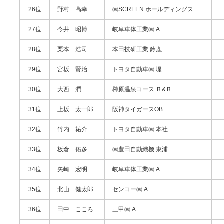
26位
野村 高幸
㈱SCREEN ホールディングス
27位
今井 昭博
岐阜車体工業㈱ A
28位
栗本 浩司
本田技研工業 鈴鹿
29位
宮坂 賢治
トヨタ自動車㈱ 堤
30位
大西 潤
榊原温泉コース Ｂ&Ｂ
31位
上坂 太一郎
阪神タイガースOB
32位
竹内 祐介
トヨタ自動車㈱ 本社
33位
板倉 佑多
㈱豊田自動織機 東浦
34位
矢崎 宏明
岐阜車体工業㈱ A
35位
北山 健太郎
センコー㈱ A
36位
田中 こころ
三甲㈱ A