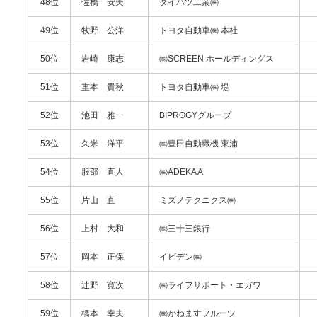
48位
佐橋 安夫
ダイハツ工業㈱
49位
牧野 公洋
トヨタ自動車㈱ 本社
50位
岩崎 康志
㈱SCREEN ホールディングス
51位
重本 貴秋
トヨタ自動車㈱ 堤
52位
池田 雅一
BIPROGYグループ
53位
久米 洋平
㈱豊田自動織機 東浦
54位
服部 直人
㈱ADEKA A
55位
片山 直
ミズノテクニクス㈱
56位
上村 大和
㈱三十三銀行
57位
岡本 正保
イビデン㈱
58位
辻野 寛次
㈱ライフサポート・エガワ
59位
橋本 幸夫
㈱かねますフルーツ