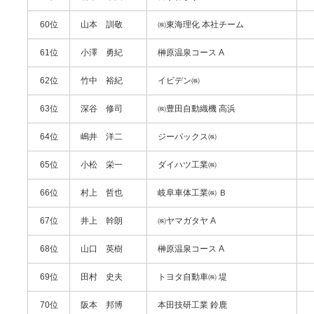
60位
山本 訓敬
㈱東海理化 本社チーム
61位
小澤 勇紀
榊原温泉コース A
62位
竹中 裕紀
イビデン㈱
63位
深谷 修司
㈱豊田自動織機 高浜
64位
嶋井 洋二
ジーパックス㈱
65位
小松 栄一
ダイハツ工業㈱
66位
村上 哲也
岐阜車体工業㈱ Ｂ
67位
井上 幹朗
㈱ヤマガタヤ A
68位
山口 英樹
榊原温泉コース A
69位
田村 史夫
トヨタ自動車㈱ 堤
70位
阪本 邦博
本田技研工業 鈴鹿