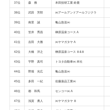
37位
森 務
本田技研工業 鈴鹿
38位
武田 芳郎
㈱アールアンドアールフジクラ
39位
南里 誠
亀山急送㈱
40位
笠井 秀昌
榊原温泉コース A
41位
吉田 大雅
㈱ヤマガタヤ A
42位
大橋 洋之
榊原温泉コース Ｂ&Ｂ
43位
宇野 真司
トヨタ自動車㈱ 本社
44位
野堀 光広
亀山急送㈱
45位
多田 一紀
佐藤薬品工業㈱
46位
都 和馬
センコー㈱ A
47位
浅賀 勇人
㈱ヤマガタヤ Ｂ