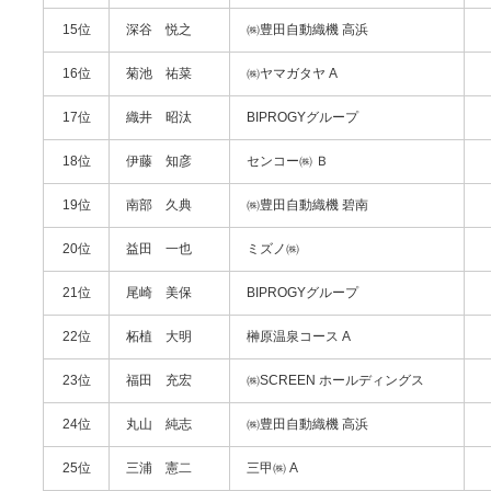
15位
深谷 悦之
㈱豊田自動織機 高浜
16位
菊池 祐菜
㈱ヤマガタヤ A
17位
織井 昭汰
BIPROGYグループ
18位
伊藤 知彦
センコー㈱ Ｂ
19位
南部 久典
㈱豊田自動織機 碧南
20位
益田 一也
ミズノ㈱
21位
尾崎 美保
BIPROGYグループ
22位
柘植 大明
榊原温泉コース A
23位
福田 充宏
㈱SCREEN ホールディングス
24位
丸山 純志
㈱豊田自動織機 高浜
25位
三浦 憲二
三甲㈱ A