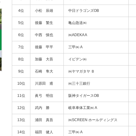
4位
小松 辰雄
中日ドラゴンズOB
5位
後藤 繁生
亀山急送㈱
6位
中西 慎也
㈱ADEKA A
7位
後藤 甲平
三甲㈱ A
8位
加藤 大吾
イビデン㈱
9位
石崎 隼大
㈱ヤマガタヤ Ｂ
10位
川原田 甫
㈱三十三銀行
11位
眞弓 明信
阪神タイガースOB
12位
武内 勝
岐阜車体工業㈱ A
13位
浦田 真吾
㈱SCREEN ホールディングス
14位
福田 健人
三甲㈱ A