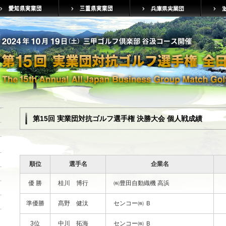
第15回 実業団対抗ゴルフ選手権 決勝大会 個人戦成績
順位
選手名
企業名
優 勝
桂川 博行
㈱豊田自動織機 高浜
準優勝
髙野 健汰
センコー㈱ Ｂ
3位
中川 拓海
センコー㈱ Ｂ