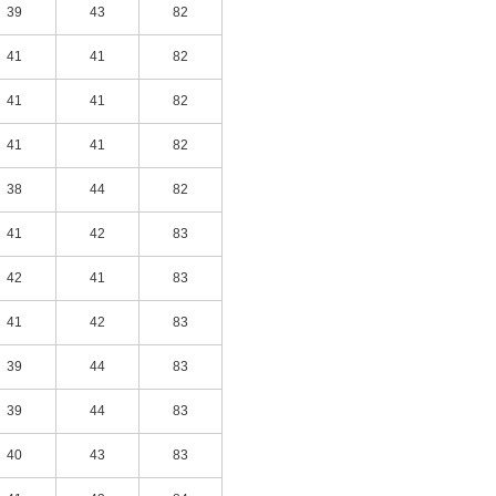
39
43
82
41
41
82
41
41
82
41
41
82
38
44
82
41
42
83
42
41
83
41
42
83
39
44
83
39
44
83
40
43
83