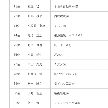
71位
椎屋 猛
トヨタ自動車㈱ 堤
72位
川嶋 鉄平
西松建設㈱
73位
小笠原 寛典
ミズノ㈱
74位
黒澤 正之
榊原温泉コース Ｂ&Ｂ
75位
野呂 直也
㈱三十三銀行
76位
小森 尚生
JAぎふ
77位
雨宮 梨乃
ミズノ㈱
78位
川久保 篤
㈱ワコーパレット
79位
松本 隆之
ダイハツ工業㈱
80位
天野 智之
亀山急送㈱
81位
弘中 進
ミズノテクニクス㈱