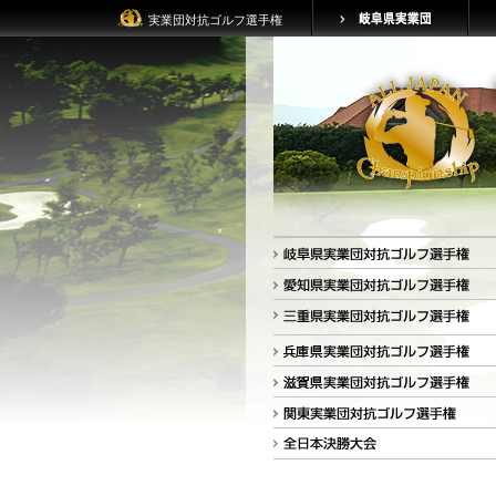
実業団対抗ゴルフ選手権