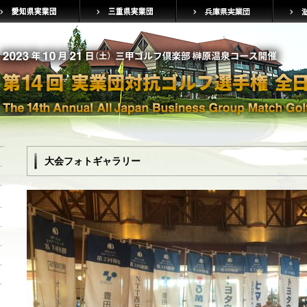
大会フォトギャラリー