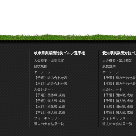
岐阜県実業団対抗ゴルフ選手権
愛知県実業団対抗ゴ
大会概要・出場規定
大会概要・出場規定
競技規則
競技規則
ヤーデージ
ヤーデージ
【予選】組み合わせ表
【予選】組み合わせ表
【本戦】組み合わせ表
【本戦】組み合わせ表
大会レポート
大会レポート
【予選】団体戦 成績
【予選】団体戦 成績
【予選】個人戦 成績
【予選】個人戦 成績
【本戦】団体戦 成績
【本戦】団体戦 成績
【本戦】個人戦 成績
【本戦】個人戦 成績
フォトギャラリー
フォトギャラリー
過去の大会結果一覧
過去の大会結果一覧