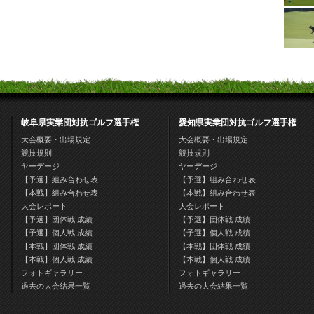
岐阜県実業団対抗ゴルフ選手権
愛知県実業団対抗ゴルフ選手権
大会概要・出場規定
大会概要・出場規定
競技規則
競技規則
ヤーデージ
ヤーデージ
【予選】組み合わせ表
【予選】組み合わせ表
【本戦】組み合わせ表
【本戦】組み合わせ表
大会レポート
大会レポート
【予選】団体戦 成績
【予選】団体戦 成績
【予選】個人戦 成績
【予選】個人戦 成績
【本戦】団体戦 成績
【本戦】団体戦 成績
【本戦】個人戦 成績
【本戦】個人戦 成績
フォトギャラリー
フォトギャラリー
過去の大会結果一覧
過去の大会結果一覧