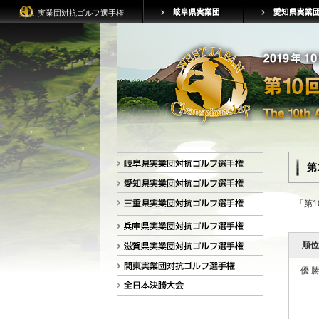
実業団対抗ゴルフ選手権
第
「第
順位
優 