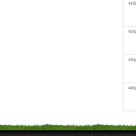
41
42
43
44