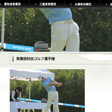
実業団対抗ゴルフ選手権