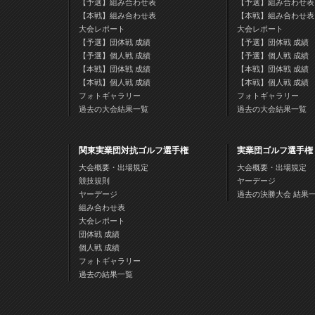
【予選】組み合わせ表
【予選】組み合わせ表
【本戦】組み合わせ表
【本戦】組み合わせ表
大会レポート
大会レポート
【予選】団体戦 成績
【予選】団体戦 成績
【予選】個人戦 成績
【予選】個人戦 成績
【本戦】団体戦 成績
【本戦】団体戦 成績
【本戦】個人戦 成績
【本戦】個人戦 成績
フォトギャラリー
フォトギャラリー
過去の大会結果一覧
過去の大会結果一覧
関東実業団対抗ゴルフ選手権
実業団ゴルフ選手権
大会概要・出場規定
大会概要・出場規定
競技規則
ヤーデージ
ヤーデージ
過去の決勝大会 結果
組み合わせ表
大会レポート
団体戦 成績
個人戦 成績
フォトギャラリー
過去の結果一覧