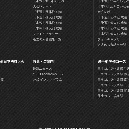
【本戦】組み合わせ表
【予選】組み合わせ
大会レポート
【本戦】組み合わせ
【予選】団体戦 成績
大会レポート
【予選】個人戦 成績
【予選】団体戦 成績
【本戦】団体戦 成績
【予選】個人戦 成績
【本戦】個人戦 成績
【本戦】団体戦 成績
フォトギャラリー
【本戦】個人戦 成績
過去の大会結果一覧
フォトギャラリー
過去の大会結果一覧
 全日本決勝大会
特集・ご案内
選手権 開催コース
最新ニュース
三甲ゴルフ倶楽部 谷
公式 Facebookページ
三甲ゴルフ倶楽部 榊
一覧
公式 インスタグラム
三甲ゴルフ倶楽部 京
三甲ゴルフ倶楽部 ジ
三甲ゴルフ倶楽部 富
蒲生ゴルフ倶楽部