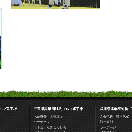
ルフ選手権
三重県実業団対抗ゴルフ選手権
兵庫県実業団対抗ゴ
大会概要・出場規定
大会概要・出場規定
ヤーデージ
競技規則
【予選】組み合わせ表
ヤーデージ