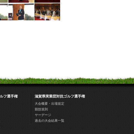
ルフ選手権
滋賀県実業団対抗ゴルフ選手権
大会概要・出場規定
競技規則
ヤーデージ
表
過去の大会結果一覧
表