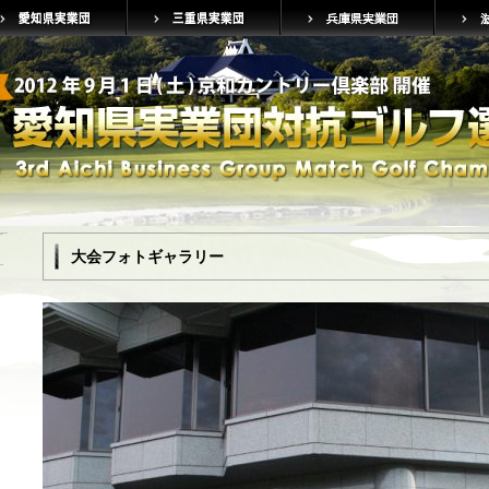
大会フォトギャラリー