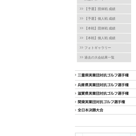
【予選】団体戦 成績
【予選】個人戦 成績
【本戦】団体戦 成績
【本戦】個人戦 成績
フォトギャラリー
過去の大会結果一覧