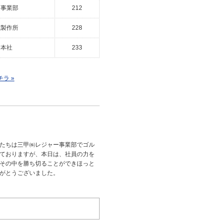
ー事業部
212
城製作所
228
 本社
233
ラ »
たちは三甲㈱レジャー事業部でゴル
ておりますが、本日は、社員の力を
その中を勝ち切ることができほっと
がとうございました。