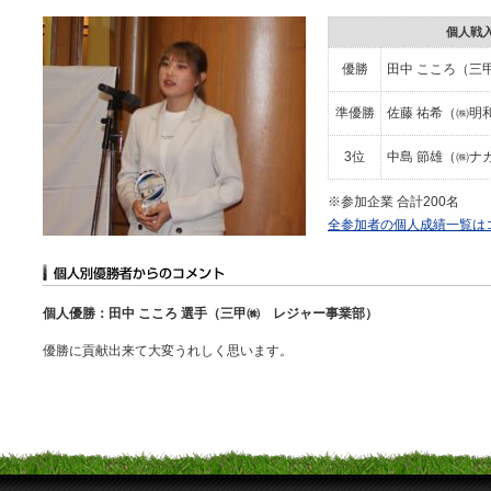
個人戦
優勝
田中 こころ（三
準優勝
佐藤 祐希（㈱明
3位
中島 節雄（㈱ナ
※参加企業 合計200名
全参加者の個人成績一覧はコ
個人優勝：田中 こころ 選手（三甲㈱ レジャー事業部）
優勝に貢献出来て大変うれしく思います。