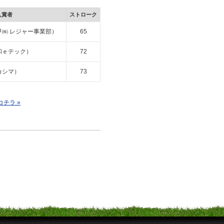
入賞者
ストローク
甲㈱ レジャー事業部）
65
和ｅテック）
72
カシマ）
73
チラ »