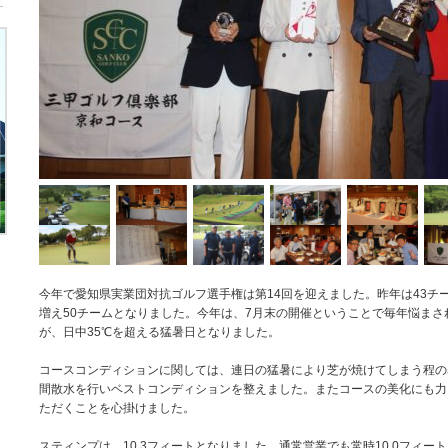
今年で愛知県実業団対抗ゴルフ選手権は第14回を迎えました。昨年は43チ
増え50チームとなりました。今年は、7月末の開催ということで毎年悩ま
が、日中35℃を超える猛暑日となりました。
コースコンディションに関しては、連日の猛暑により芝が焼けてしまう程の
間散水を行いベストコンディションを整えました。またコースの美化にも力
ただくことを心掛けました。
スティンプは、10.3フィートとなりました。通常営業でも常時10.0フィ