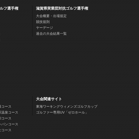
ルフ選手権
滋賀県実業団対抗ゴルフ選手権
大会概要・出場規定
競技規則
ヤーデージ
表
過去の大会結果一覧
表
大会関連サイト
汲コース
東海ワーキングウィメンズゴルフカップ
原温泉コース
ゴルファー専用UV「ゼロホール」
和コース
ャパンコース
士コース