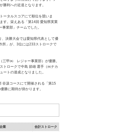
が勝利への近道となります。
トータルスコアにて順位を競いま
す。栄えある「第14回 愛知県実業
ー事業部」チームでした。
り、決勝大会では愛知県代表として優
所」が、3位には233ストロークで
手（三甲㈱ レジャー事業部）が優勝。
3ストロークで中島 節雄 選手（㈱ナカ
ュートの達成となりました。
部 谷汲コースにて開催される「第15
の優勝に期待が掛かります。
企業
合計ストローク