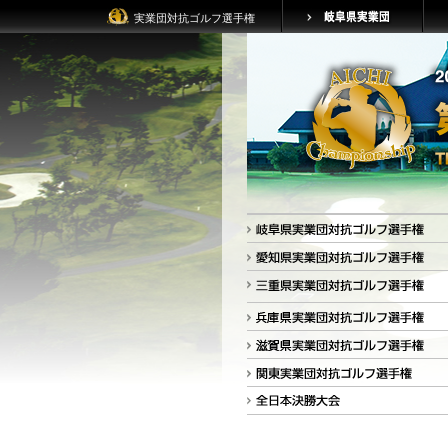
実業団対抗ゴルフ選手権