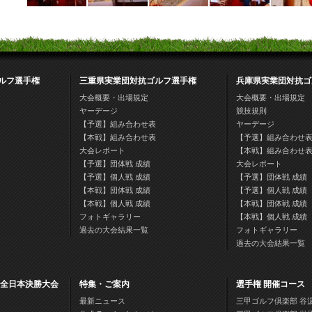
ルフ選手権
三重県実業団対抗ゴルフ選手権
兵庫県実業団対抗ゴ
大会概要・出場規定
大会概要・出場規定
ヤーデージ
競技規則
【予選】組み合わせ表
ヤーデージ
【本戦】組み合わせ表
【予選】組み合わせ
大会レポート
【本戦】組み合わせ
【予選】団体戦 成績
大会レポート
【予選】個人戦 成績
【予選】団体戦 成績
【本戦】団体戦 成績
【予選】個人戦 成績
【本戦】個人戦 成績
【本戦】団体戦 成績
フォトギャラリー
【本戦】個人戦 成績
過去の大会結果一覧
フォトギャラリー
過去の大会結果一覧
 全日本決勝大会
特集・ご案内
選手権 開催コース
最新ニュース
三甲ゴルフ倶楽部 谷