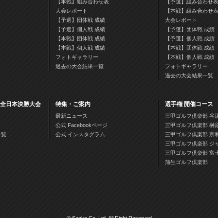
【本戦】組み合わせ表
【予選】組み合わせ
大会レポート
【本戦】組み合わせ
【予選】団体戦 成績
大会レポート
【予選】個人戦 成績
【予選】団体戦 成績
【本戦】団体戦 成績
【予選】個人戦 成績
【本戦】個人戦 成績
【本戦】団体戦 成績
フォトギャラリー
【本戦】個人戦 成績
過去の大会結果一覧
フォトギャラリー
過去の大会結果一覧
 全日本決勝大会
特集・ご案内
選手権 開催コース
最新ニュース
三甲ゴルフ倶楽部 谷
公式 Facebookページ
三甲ゴルフ倶楽部 榊
一覧
公式 インスタグラム
三甲ゴルフ倶楽部 京
三甲ゴルフ倶楽部 ジ
三甲ゴルフ倶楽部 富
蒲生ゴルフ倶楽部