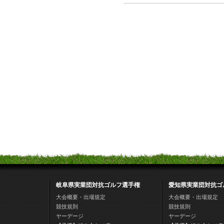
岐阜県実業団対抗ゴルフ選手権
愛知県実業団対抗ゴ
大会概要・出場規定
大会概要・出場規定
競技規則
競技規則
ヤーデージ
ヤーデージ