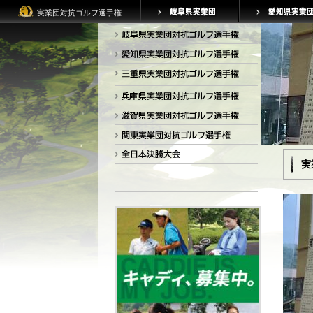
実業団対抗ゴルフ選手権
実