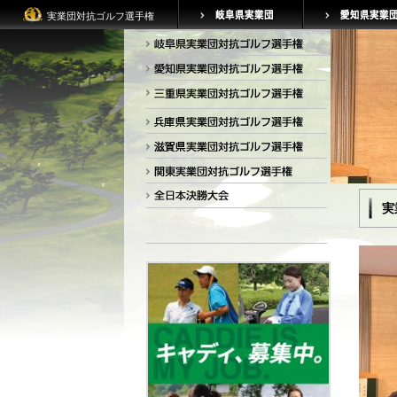
実業団対抗ゴルフ選手権
実