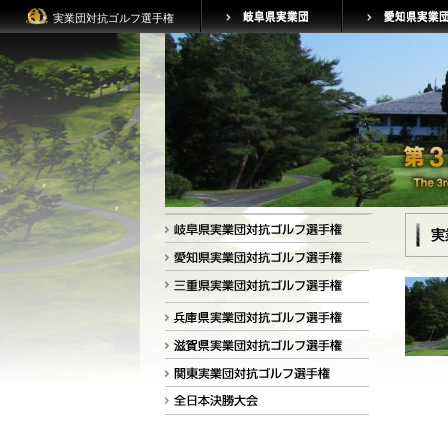
実業団対抗ゴルフ選手権
実